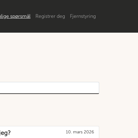
lige spørsmål
Registrer deg
Fjernstyring
jeg?
10. mars 2026